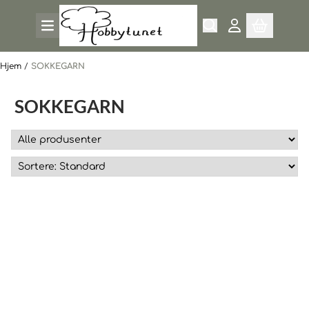
Hopp til innhold
Hjem
/
SOKKEGARN
SOKKEGARN