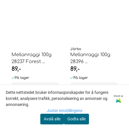
Järbo
Mellanraggi 100g
Mellanraggi 100g
28237 Forest ...
28396 ...
89,-
89,-
På lager
På lager
Kjøp
Kjøp
Dette nettstedet bruker informasjonskapsler for å fungere
Drevet av
korrekt, analysere trafikk, personalisering av annonser og
annonsering.
Juster innstillingene
Avslå alle
Godta alle