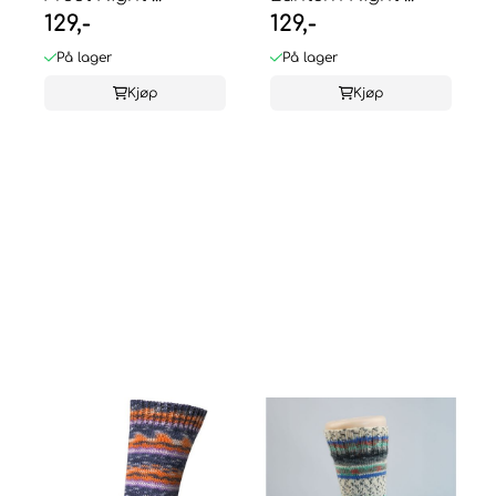
129,-
129,-
På lager
På lager
Kjøp
Kjøp