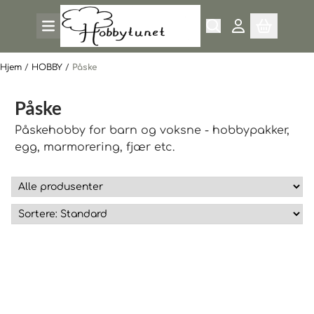
Hopp til innhold
Hjem
/
HOBBY
/
Påske
Påske
Påskehobby for barn og voksne - hobbypakker,
egg, marmorering, fjær etc.