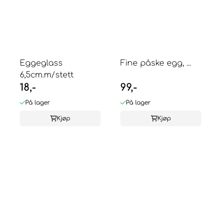
Eggeglass
Fine påske egg, ...
6,5cm.m/stett
18,-
99,-
På lager
På lager
Kjøp
Kjøp