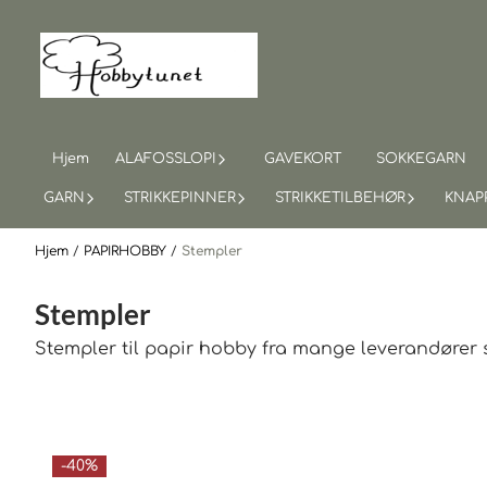
Hopp til innhold
Hjem
ALAFOSSLOPI
GAVEKORT
SOKKEGARN
GARN
STRIKKEPINNER
STRIKKETILBEHØR
KNAP
Hjem
/
PAPIRHOBBY
/
Stempler
Stempler
Stempler til papir hobby fra mange leverandører so
-40%