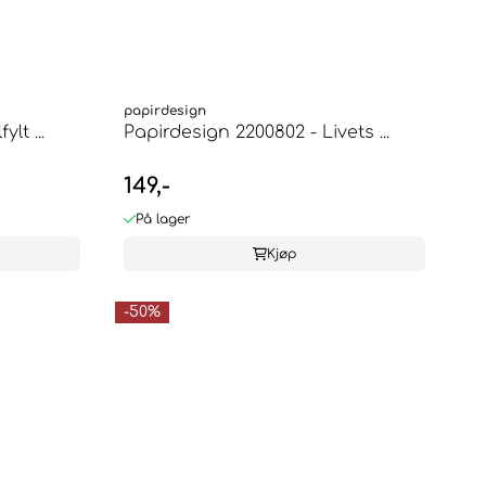
papirdesign
lt ...
Papirdesign 2200802 - Livets ...
149,-
På lager
Kjøp
-50%