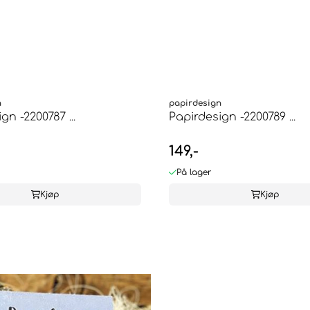
n
papirdesign
gn -2200787 ...
Papirdesign -2200789 ...
149,-
På lager
Kjøp
Kjøp