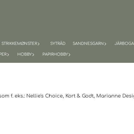
STRIKKEMØNSTER
SYTRÅD
SANDNESGARN
JÄRBOG
PER
HOBBY
PAPIRHOBBY
m f. eks.: Nellie's Choice, Kort & Godt, Marianne Desig