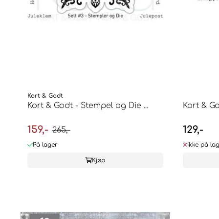
Kort & Godt
Kort & Godt - Stempel og Die ...
Kort & G
159,-
129,-
265,-
På lager
Ikke på la
Kjøp