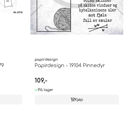
papirdesign
79
Papirdesign - 19104 Pinnedyr
109,-
På lager
Kjøp