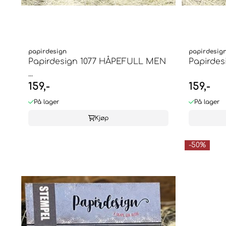
papirdesign
papirdesig
Papirdesign 1077 HÅPEFULL MEN
Papirdes
...
159,-
159,-
På lager
På lager
Kjøp
-50%