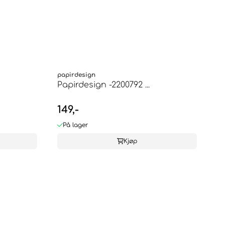
papirdesign
Papirdesign -2200792 ...
149,-
På lager
Kjøp