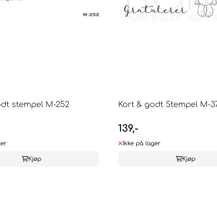
odt stempel M-252
Kort & godt Stempel M-3
139,-
ger
Ikke på lager
Kjøp
Kjøp