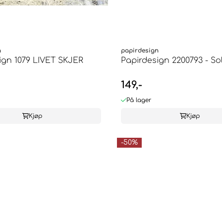
n
papirdesign
ign 1079 LIVET SKJER
Papirdesign 2200793 - Solfy
149,-
På lager
Kjøp
Kjøp
-50%