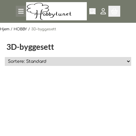
Hopp til innhold
Hjem
/
HOBBY
/
3D-byggesett
3D-byggesett