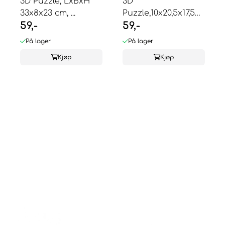
3D Puzzle, LxBxH
3D
33x8x23 cm, ...
Puzzle,10x20,5x17,5
59,-
59,-
cm ...
På lager
På lager
Kjøp
Kjøp