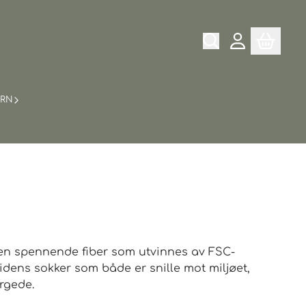
ARN
), en spennende fiber som utvinnes av FSC-
tidens sokker som både er snille mot miljøet,
argede.