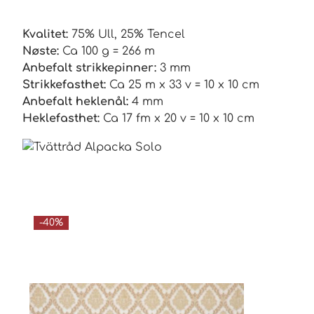
Kvalitet:
75% Ull, 25% Tencel
Nøste:
Ca 100 g = 266 m
Anbefalt strikkepinner:
3 mm
Strikkefasthet:
Ca 25 m x 33 v = 10 x 10 cm
Anbefalt heklenål:
4 mm
Heklefasthet:
Ca 17 fm x 20 v = 10 x 10 cm
-40%