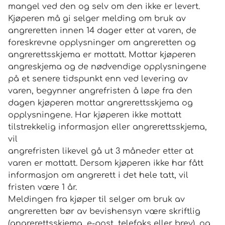
mangel ved den og selv om den ikke er levert.
Kjøperen må gi selger melding om bruk av
angreretten innen 14 dager etter at varen, de
foreskrevne opplysninger om angreretten og
angrerettsskjema er mottatt. Mottar kjøperen
angreskjema og de nødvendige opplysningene
på et senere tidspunkt enn ved levering av
varen, begynner angrefristen å løpe fra den
dagen kjøperen mottar angrerettsskjema og
opplysningene. Har kjøperen ikke mottatt
tilstrekkelig informasjon eller angrerettsskjema,
vil
angrefristen likevel gå ut 3 måneder etter at
varen er mottatt. Dersom kjøperen ikke har fått
informasjon om angrerett i det hele tatt, vil
fristen være 1 år.
Meldingen fra kjøper til selger om bruk av
angreretten bør av bevishensyn være skriftlig
(angrerettsskjema, e-post, telefaks eller brev), og