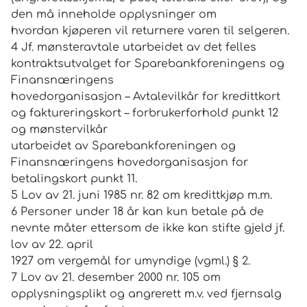
den må inneholde opplysninger om
hvordan kjøperen vil returnere varen til selgeren.
4 Jf. mønsteravtale utarbeidet av det felles
kontraktsutvalget for Sparebankforeningens og
Finansnæringens
hovedorganisasjon – Avtalevilkår for kredittkort
og faktureringskort – forbrukerforhold punkt 12
og mønstervilkår
utarbeidet av Sparebankforeningen og
Finansnæringens hovedorganisasjon for
betalingskort punkt 11.
5 Lov av 21. juni 1985 nr. 82 om kredittkjøp m.m.
6 Personer under 18 år kan kun betale på de
nevnte måter ettersom de ikke kan stifte gjeld jf.
lov av 22. april
1927 om vergemål for umyndige (vgml.) § 2.
7 Lov av 21. desember 2000 nr. 105 om
opplysningsplikt og angrerett m.v. ved fjernsalg