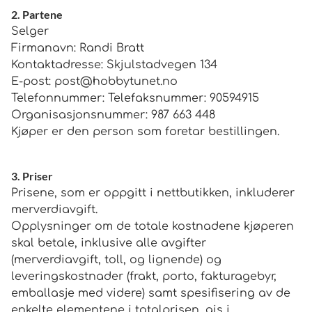
2. Partene
Selger
Firmanavn: Randi Bratt
Kontaktadresse: Skjulstadvegen 134
E-post:
post@hobbytunet.no
Telefonnummer: Telefaksnummer: 90594915
Organisasjonsnummer: 987 663 448
Kjøper er den person som foretar bestillingen.
3. Priser
Prisene, som er oppgitt i nettbutikken, inkluderer
merverdiavgift.
Opplysninger om de totale kostnadene kjøperen
skal betale, inklusive alle avgifter
(merverdiavgift, toll, og lignende) og
leveringskostnader (frakt, porto, fakturagebyr,
emballasje med videre) samt spesifisering av de
enkelte elementene i totalprisen, gis i