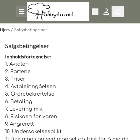
Hopp til innhold
Hjem
/
Salgsbetingelser
Salgsbetingelser
Innholdsfortegnelse:
1. Avtalen
2. Partene
3. Priser
4. Avtaleinngåelsen
5. Ordrebekreftelse
6. Betaling
7. Levering m.v.
8. Risikoen for varen
9. Angrerett
10. Undersøkelsesplikt
11. Reklamasjon ved mangel og frist for å melde