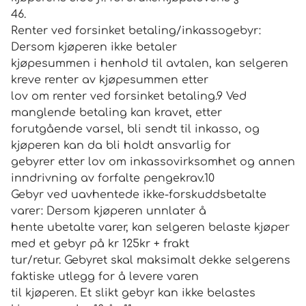
46.
Renter ved forsinket betaling/inkassogebyr:
Dersom kjøperen ikke betaler
kjøpesummen i henhold til avtalen, kan selgeren
kreve renter av kjøpesummen etter
lov om renter ved forsinket betaling.9 Ved
manglende betaling kan kravet, etter
forutgående varsel, bli sendt til inkasso, og
kjøperen kan da bli holdt ansvarlig for
gebyrer etter lov om inkassovirksomhet og annen
inndrivning av forfalte pengekrav.10
Gebyr ved uavhentede ikke-forskuddsbetalte
varer: Dersom kjøperen unnlater å
hente ubetalte varer, kan selgeren belaste kjøper
med et gebyr på kr 125kr + frakt
tur/retur. Gebyret skal maksimalt dekke selgerens
faktiske utlegg for å levere varen
til kjøperen. Et slikt gebyr kan ikke belastes