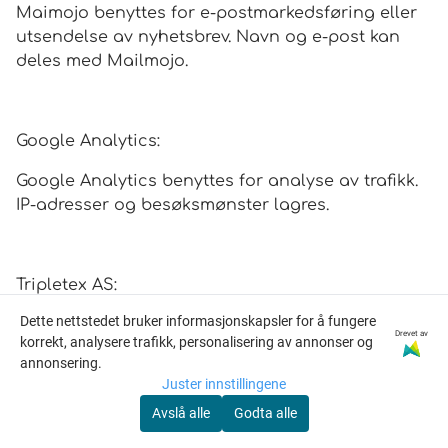
Maimojo benyttes for e-postmarkedsføring eller
utsendelse av nyhetsbrev. Navn og e-post kan
deles med Mailmojo.
Google Analytics:
Google Analytics benyttes for analyse av trafikk.
IP-adresser og besøksmønster lagres.
Tripletex AS:
Dette nettstedet bruker informasjonskapsler for å fungere
Tripletex er vårt regnskapssystem og data
Drevet av
korrekt, analysere trafikk, personalisering av annonser og
nødvendig for bokføring lagres her. Typisk
annonsering.
Navn/adresse/ordrer/faktura.
Juster innstillingene
Avslå alle
Godta alle