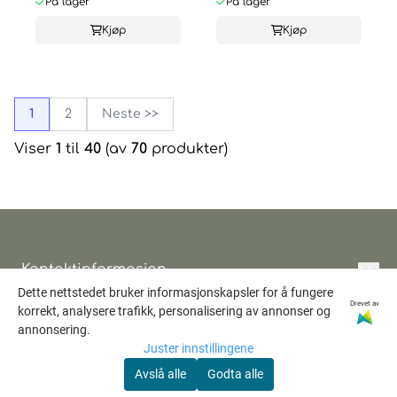
På lager
På lager
Kjøp
Kjøp
1
2
Neste >>
Viser
1
til
40
(av
70
produkter)
Kontaktinformasjon
Dette nettstedet bruker informasjonskapsler for å fungere
Informasjon
Hobbytunet Randi Bratt
Drevet av
korrekt, analysere trafikk, personalisering av annonser og
Skjulstadvegen 134
Personvern
annonsering.
Nyhetsbrev
Juster innstillingene
null
2100 Skarnes
Hjem
Avslå alle
Godta alle
E-post
Org. nr. 987 663 448 MVA
Tilbud