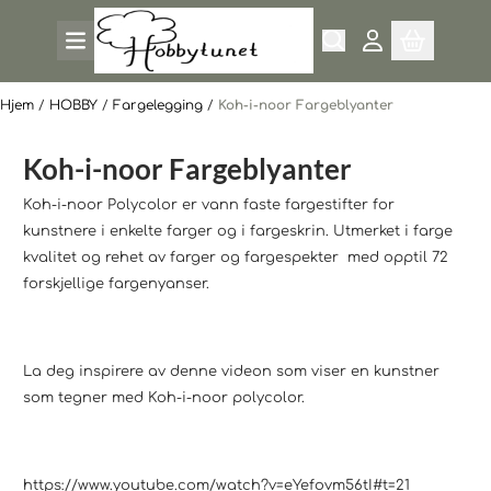
Hopp til innhold
Hjem
/
HOBBY
/
Fargelegging
/
Koh-i-noor Fargeblyanter
Koh-i-noor Fargeblyanter
Koh-i-noor Polycolor er vann faste fargestifter for
kunstnere i enkelte farger og i fargeskrin. Utmerket i farge
kvalitet og rehet av farger og fargespekter med opptil 72
forskjellige fargenyanser.
La deg inspirere av denne videon som viser en kunstner
som tegner med Koh-i-noor polycolor.
https://www.youtube.com/watch?v=eYefovm56tI#t=21