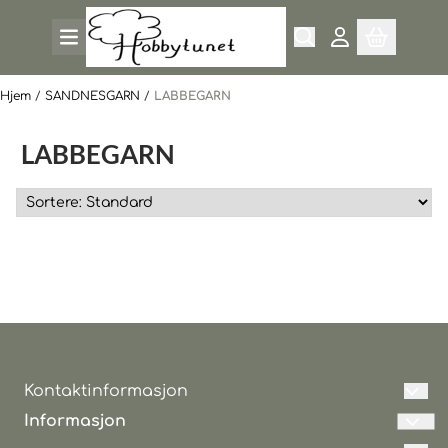
Hopp til innhold
Hjem
/
SANDNESGARN
/
LABBEGARN
LABBEGARN
Kontaktinformasjon
Informasjon
Hobbytunet Randi Bratt