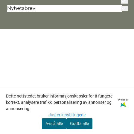
Skjulstadvegen 134
Personvern
Nyhetsbrev
null
2100 Skarnes
Hjem
E-post
Org. nr. 987 663 448 MVA
Tilbud
Tlf:
90594915
Om oss
post@hobbytunet.no
Meld meg på
Kontakt oss
Logg på
Salgsbetingelser
Forsendelse og retur
Dette nettstedet bruker informasjonskapsler for å fungere
Drevet av
korrekt, analysere trafikk, personalisering av annonser og
annonsering.
Juster innstillingene
Avslå alle
Godta alle