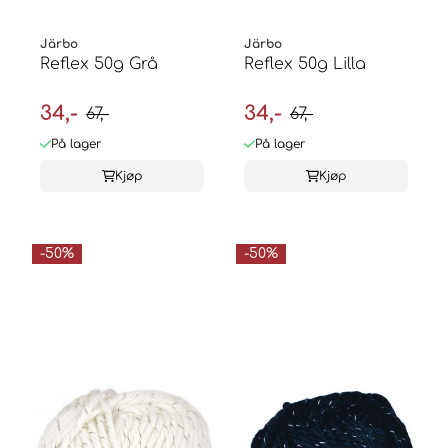
Järbo
Järbo
Reflex 50g Grå
Reflex 50g Lilla
34,-
34,-
67,-
67,-
På lager
På lager
Kjøp
Kjøp
-50%
-50%