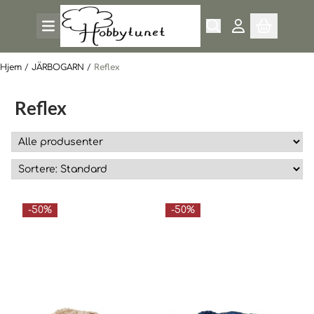
Hopp til innhold
Hjem
/
JÄRBOGARN
/
Reflex
Reflex
-50%
-50%