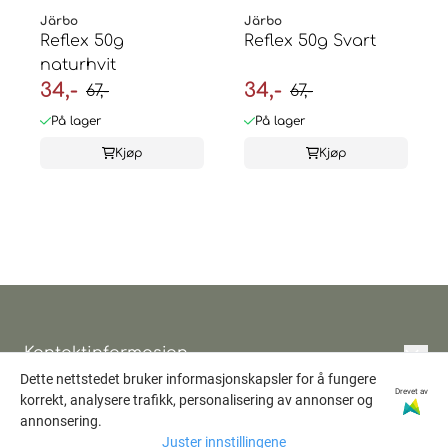
Järbo
Järbo
Reflex 50g
Reflex 50g Svart
naturhvit
34,-
34,-
67,-
67,-
På lager
På lager
Kjøp
Kjøp
Kontaktinformasjon
Dette nettstedet bruker informasjonskapsler for å fungere
Informasjon
Hobbytunet Randi Bratt
Drevet av
korrekt, analysere trafikk, personalisering av annonser og
Skjulstadvegen 134
annonsering.
Personvern
Nyhetsbrev
Juster innstillingene