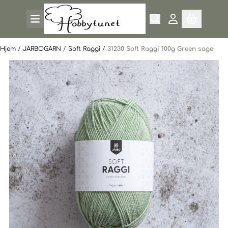
Hopp til innhold
Hjem
/
JÄRBOGARN
/
Soft Raggi
/
31230 Soft Raggi 100g Green sage