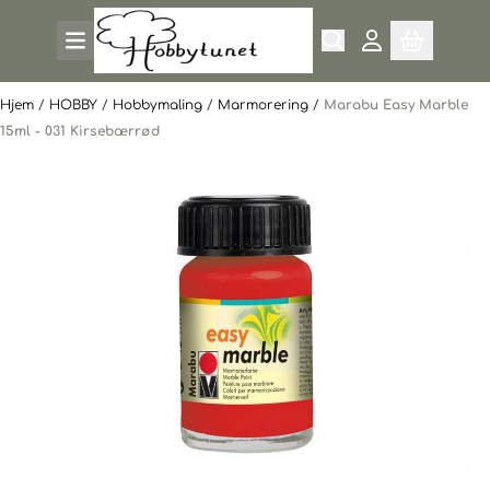
Hopp til innhold
Hjem
/
HOBBY
/
Hobbymaling
/
Marmorering
/
Marabu Easy Marble
15ml - 031 Kirsebærrød