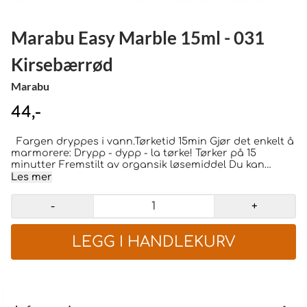
Marabu Easy Marble 15ml - 031
Kirsebærrød
Marabu
44,-
Fargen dryppes i vann.Tørketid 15min Gjør det enkelt å
marmorere: Drypp - dypp - la tørke! Tørker på 15
minutter Fremstilt av organsik løsemiddel Du kan
marmorere egg, glass, tre, akrylglass, pappmasje,
Les mer
metall, styropor, isopor, stearinlys, silke, tynne stoffer
samt papir opp til A5. Glass og metall som skal
-
+
marmoreres bør først rengjøres med sprit. Utstyr som
brukes rengjøres med Marabu Cleaner eller white
spirit. Bør ikke brukes på gjenstander som kommer i
kontakt med mat. Fargen dryppes rett fra flasken i
vann. Dypp gjenstanden som skal marmoreres sakte i
vannbadet, blås vekk fargen, og ta den opp igjen -
ferdig!