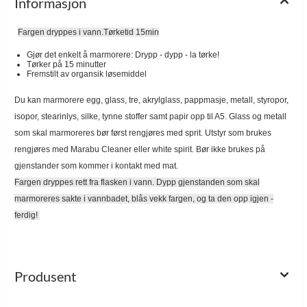
Informasjon
Fargen dryppes i vann.Tørketid 15min
Gjør det enkelt å marmorere: Drypp - dypp - la tørke!
Tørker på 15 minutter
Fremstilt av organsik løsemiddel
Du kan marmorere egg, glass, tre, akrylglass, pappmasje, metall, styropor,
isopor, stearinlys, silke, tynne stoffer samt papir opp til A5. Glass og metall
som skal marmoreres bør først rengjøres med sprit. Utstyr som brukes
rengjøres med Marabu Cleaner eller white spirit. Bør ikke brukes på
gjenstander som kommer i kontakt med mat.
Fargen dryppes rett fra flasken i vann. Dypp gjenstanden som skal
marmoreres sakte i vannbadet, blås vekk fargen, og ta den opp igjen -
ferdig!
Produsent