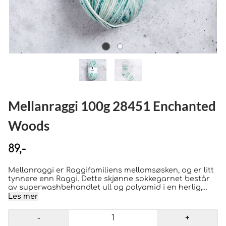
Mellanraggi 100g 28451 Enchanted
Woods
89,-
Mellanraggi er Raggifamiliens mellomsøsken, og er litt
tynnere enn Raggi. Dette skjønne sokkegarnet består
av superwashbehandlet ull og polyamid i en herlig,
slitesterk blandning. Garnet fins i mange vakre farger,
Les mer
og det passer like bra til sokker som til skjerf, luer,
votter/vanter og gensere . Vikt (g) 100 Längd (m) 260
-
+
Kvalite 75% Ull "Superwash", 25% Polyamid Stickor (mm)