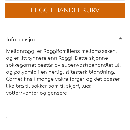
3,00 Stickfasthet (m x v) 25 x 33 Virknål (mm) 4,00
Virkfasthet (fm x v) 17 x 20 Garnåtgång (g) 100 (37-41)
Informasjon
Mellanraggi er Raggifamiliens mellomsøsken,
og er litt tynnere enn Raggi. Dette skjønne
sokkegarnet består av superwashbehandlet ull
og polyamid i en herlig, slitesterk blandning.
Garnet fins i mange vakre farger, og det passer
like bra til sokker som til skjerf, luer,
votter/vanter og gensere
.