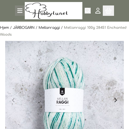
Hopp til innhold
Hjem
/
JÄRBOGARN
/
Mellanraggi
/
Mellanraggi 100g 28451 Enchanted
Woods